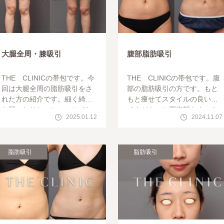
大腿全周・膝吸引
腹部脂肪吸引
THE CLINICの帯包です。今
THE CLINICの帯包です。腹
回は大腿全周の脂肪吸引をさ
部の脂肪吸引の方です。もと
れた方の紹介です。細く綺麗
もと痩せてスタイルの良い方
な脚になりたいとのことでし
ですがもっと下腹部をすっき
2025.01.12
2024.11.07
た。比較写真を見てみましょ
りさせたいとのことで脂肪吸
う。細くなっ
引をさせて頂きました。腹部
脂肪吸引で
脂肪吸引
脂肪吸引