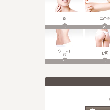
顔
二の腕
12
22
ウエスト
お尻
腰
14
5