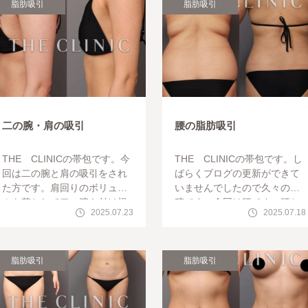
脂肪吸引
脂肪吸引
二の腕・肩の吸引
腰の脂肪吸引
THE CLINICの帯包です。今
THE CLINICの帯包です。し
回は二の腕と肩の吸引をされ
ばらくブログの更新ができて
た方です。肩回りのボリュー
いませんでしたので久々の投
ムを落として二の腕も付け根
稿です。今回は腰です。腰と
2025.07.23
2025.07.18
からすっきりした腕になりた
その上の肩甲骨下という部位
いですよね。そんな要望があ
を吸引しています。（吸引し
り二の腕と
た脂肪で豊
脂肪吸引
脂肪吸引