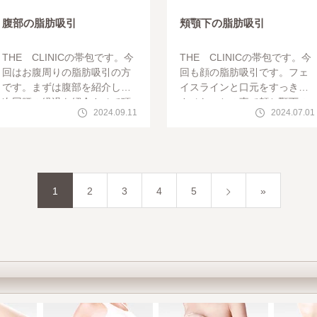
腹部の脂肪吸引
頬顎下の脂肪吸引
THE CLINICの帯包です。今
THE CLINICの帯包です。今
回はお腹周りの脂肪吸引の方
回も顔の脂肪吸引です。フェ
です。まずは腹部を紹介して
イスラインと口元をすっきり
次回腰の経過を紹介させて頂
させたいとの事で頬と顎下の
2024.09.11
2024.07.01
きます。腹部は広めにたるみ
脂肪吸引をさせて頂きました
が出ないようにしっかり吸引
。早速ですが手術前と手術１
します。
年後の写真
1
2
3
4
5
»