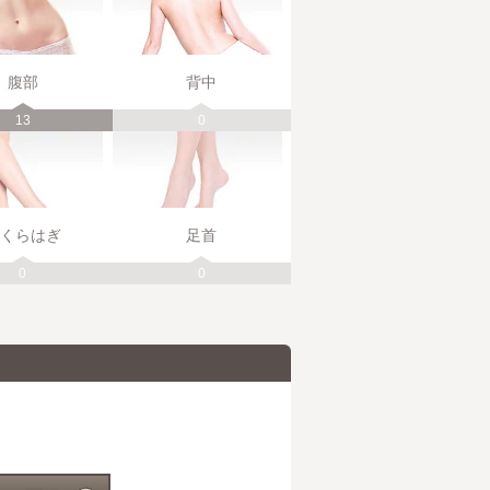
腹部
背中
13
0
くらはぎ
足首
0
0
。