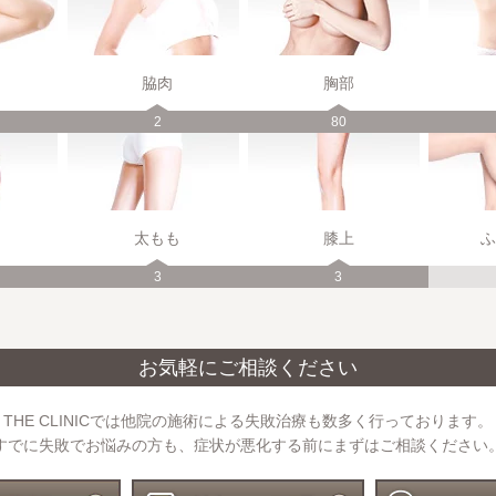
脇肉
胸部
2
80
太もも
膝上
ふ
3
3
お気軽にご相談ください
THE CLINICでは他院の施術による失敗治療も数多く行っております。
すでに失敗でお悩みの方も、症状が悪化する前にまずはご相談ください