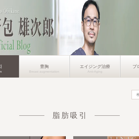
引
豊胸
エイジング治療
プ
脂肪吸引