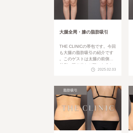
大腿全周・膝の脂肪吸引
THE CLINICの帯包です。今回
も大腿の脂肪吸引の紹介です
。このゲストは太腿の前側と
外側の張り出しが気になると
2025.02.03
の事でした。もともと身長も
あり脚も長いのですが更に細
く長く見
脂肪吸引