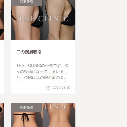
脂肪吸引
二の腕肩吸引
THE CLINICの帯包です。久
々の投稿になってしまいまし
た。今回は二の腕と肩の吸引
の方の紹介です。二の腕と肩
2025.03.10
の吸引の際は振袖の部分だけ
でなく肩回りも綺麗に吸って
あげると印
脂肪吸引