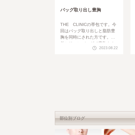
バッグ取り出し豊胸
THE CLINICの帯包です。今
回はバッグ取り出しと脂肪豊
胸を同時にされた方です。以
前シリコンバッグで豊胸をさ
2023.08.22
れましたが、左胸に違和感を
感じたために来院されました
。左のバッ
部位別ブログ