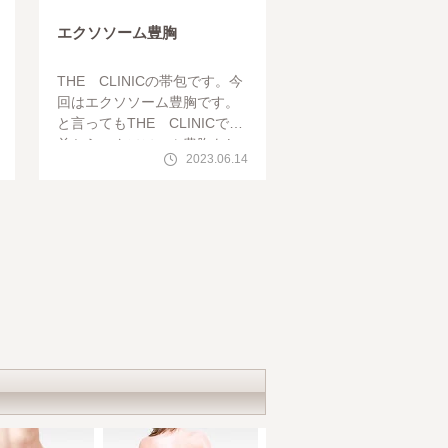
エクソソーム豊胸
THE CLINICの帯包です。今
回はエクソソーム豊胸です。
と言ってもTHE CLINICでは
前からエクソソーム豊胸をし
2023.06.14
ていたのですが、最近バスト
に注入する脂肪に添加するエ
クソソームの量を