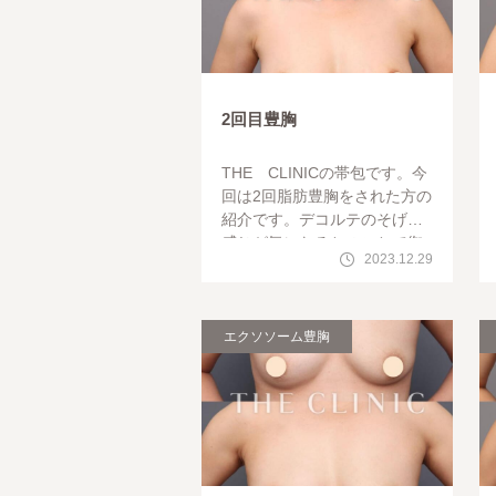
2回目豊胸
THE CLINICの帯包です。今
回は2回脂肪豊胸をされた方の
紹介です。デコルテのそげた
感じが気になるとのことで御
2023.12.29
来院されました。カウンセリ
ングでCRF豊胸をすることに
なりま
エクソソーム豊胸