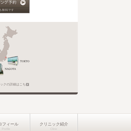
ックの詳細はこちら
ロフィール
クリニック紹介