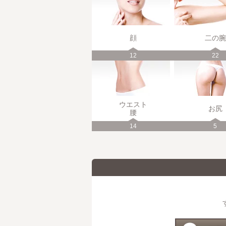
顔
二の腕
12
22
ウエスト
お尻
腰
14
5