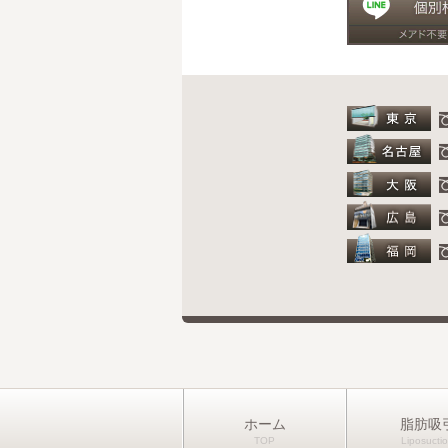
ホーム
脂肪吸