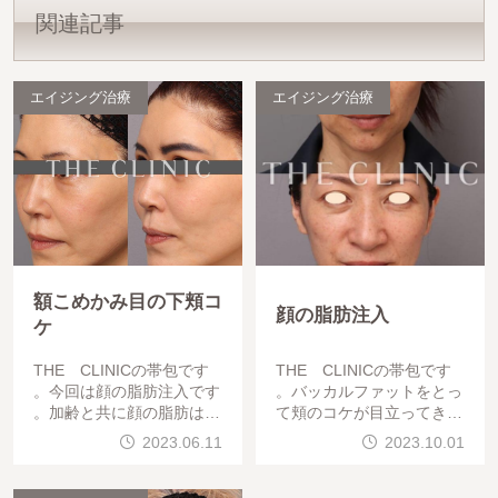
関連記事
エイジング治療
エイジング治療
額こめかみ目の下頬コ
顔の脂肪注入
ケ
THE CLINICの帯包です
THE CLINICの帯包です
。今回は顔の脂肪注入です
。バッカルファットをとっ
。加齢と共に顔の脂肪は減
て頬のコケが目立ってきて
少してきます。それによっ
しまったとのことで御来院
2023.06.11
2023.10.01
てたるみがでたり、凹んで
された方です。頬がコケて
影ができやすくなったり輪
きたのとフェイスラインの
郭が凸凹してきたり。。。
たるみが出てくるようにな