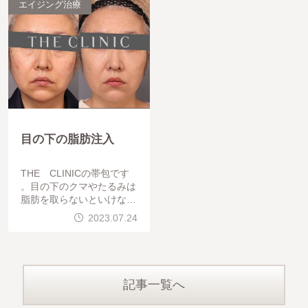
エイジング治療
脂肪注入す
ってしま
目の下の脂肪注入
THE CLINICの帯包です
。目の下のクマやたるみは
脂肪を取らないといけない
と思ってる方が多いなと最
2023.07.24
近感じます。もちろん脂肪
取り（経結膜脱脂）も治療
の一つではありますが、脱
記事一覧へ