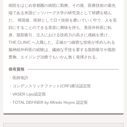
病院をはじめ首都圏の病院に勤務。その後、医療技術の最先
端である米国ピッツバーグ大学の研究員として研鑽を積ん
だ。 帰国後、医師として日々技術を磨いていく中で、人を笑
顔にすることのできる美容に興味を持ち、美容外科医に転
身。脂肪吸引、注入における技術力の高さに感銘を受け、
THE CLINIC へ入職した。正確かつ緻密な技術が求められる
脳神経外科医の経験は、繊細な手技を要する脂肪吸引や脂肪
豊胸、エイジング治療でもいかん無く発揮される。
保有資格
医師免許
コンデンスリッチファット(CRF)療法認定医
VASER Lipo認定医
TOTAL DEFINER by Alfredo Hoyos 認定医