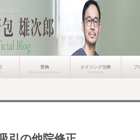
引
豊胸
エイジング治療
プ
吸引の他院修正