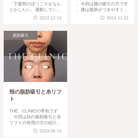
「下腹部のぽっこりをなん
。今回は腰の吸引の方です
とかしたい。運動している
。腰は脂肪がつきやすく落
けど良くならない。」と言
ちにくくて相談に来られる
2022.12.10
2024.11.01
う若い方の相談は多いです
方も多いです。そのため脂
。「下っ腹をピタッとさせ
肪吸引する部位としてはと
たい！」というこ
てもポピュラーですが吸引
脂肪吸引
頬の脂肪吸引と糸リフ
ト
THE CLINICの帯包です
。今回は顔の脂肪吸引と糸
リフトの併用の方の紹介で
す。VASERだけでも引き
2024.06.14
締まりますが糸リフトを併