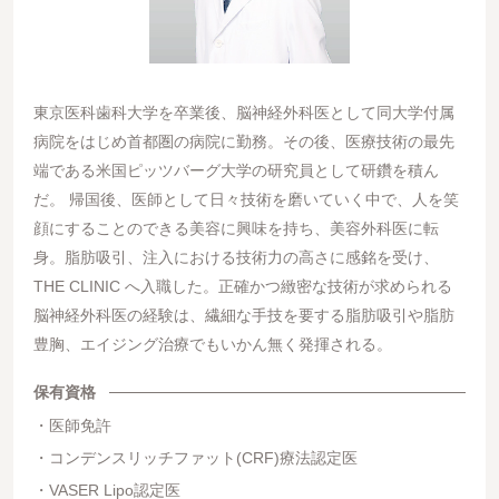
東京医科歯科大学を卒業後、脳神経外科医として同大学付属
病院をはじめ首都圏の病院に勤務。その後、医療技術の最先
端である米国ピッツバーグ大学の研究員として研鑽を積ん
だ。 帰国後、医師として日々技術を磨いていく中で、人を笑
顔にすることのできる美容に興味を持ち、美容外科医に転
身。脂肪吸引、注入における技術力の高さに感銘を受け、
THE CLINIC へ入職した。正確かつ緻密な技術が求められる
脳神経外科医の経験は、繊細な手技を要する脂肪吸引や脂肪
豊胸、エイジング治療でもいかん無く発揮される。
保有資格
医師免許
コンデンスリッチファット(CRF)療法認定医
VASER Lipo認定医