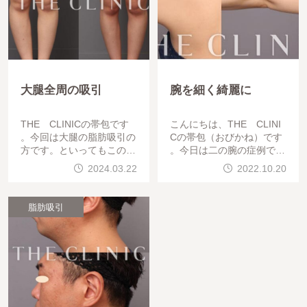
大腿全周の吸引
腕を細く綺麗に
THE CLINICの帯包です
こんにちは、THE CLINI
。今回は大腿の脂肪吸引の
Cの帯包（おびかね）です
方です。といってもこの方
。今日は二の腕の症例です
は2回脂肪豊胸をされてい
。二の腕は振袖だけでなく
2024.03.22
2022.10.20
ます。１回目が大腿後ろ側
付け根までどれだけしっか
から採れる内側と外側。２
り丁寧に吸引できるかで仕
回目が大腿前側から採れる
上がりが変わります。症例
脂肪吸引
写