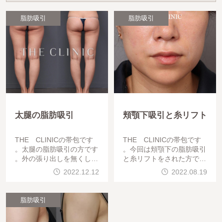
脂肪吸引
脂肪吸引
太腿の脂肪吸引
頬顎下吸引と糸リフト
THE CLINICの帯包です
THE CLINICの帯包です
。太腿の脂肪吸引の方です
。今回は頬顎下の脂肪吸引
。外の張り出しを無くして
と糸リフトをされた方です
ストレートな脚にしたいと
。頬顎下の脂肪吸引はフェ
2022.12.12
2022.08.19
のことでした。外の張り出
イスラインをすっきりさせ
しを取るには後ろ側からア
ることができます。糸リフ
プローチします。傷
トもたるみを改善したり小
脂肪吸引
顔