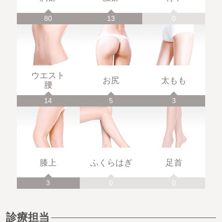
80
13
0
ウエスト
お尻
太もも
腰
14
5
3
膝上
ふくらはぎ
足首
3
0
0
診療担当