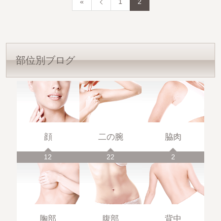
«
1
2
部位別ブログ
顔
二の腕
脇肉
12
22
2
胸部
腹部
背中